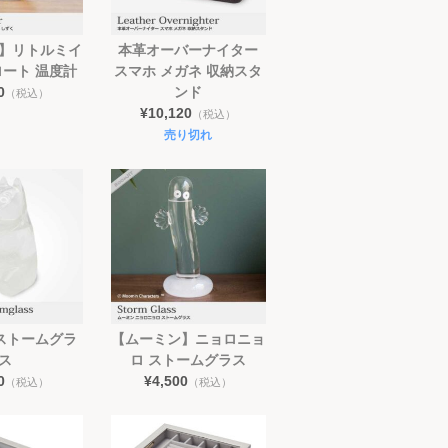
】リトルミイ
本革オーバーナイター
ート 温度計
スマホ メガネ 収納スタ
0
ンド
（税込）
¥10,120
（税込）
売り切れ
ストームグラ
【ムーミン】ニョロニョ
ス
ロ ストームグラス
0
¥4,500
（税込）
（税込）