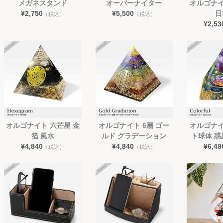
メガネスタンド
オーバーナイター
オルゴナイ
¥2,750
¥5,500
日
（税込）
（税込）
¥2,53
オルゴナイト 六芒星 金
オルゴナイト 6層 ゴー
オルゴナイ
箔 風水
ルド グラデーション
ト球体 惑
¥4,840
¥4,840
¥6,49
（税込）
（税込）