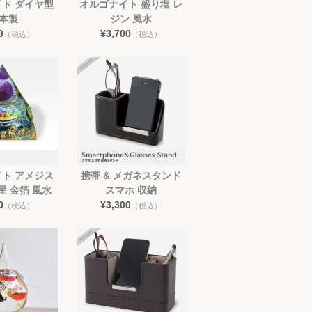
ト ダイヤ型
オルゴナイト 盛り塩 レ
本製
ジン 風水
0
¥3,700
（税込）
（税込）
ト アメジス
携帯 & メガネスタンド
星 金箔 風水
スマホ 収納
0
¥3,300
（税込）
（税込）