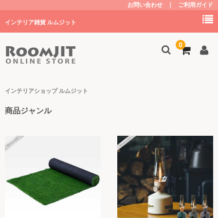
お問い合わせ
｜
ご利用ガイド
インテリア雑貨 ルムジット
0
トップ
インテリアショップ ルムジット
商品ジャンル
商品を探す
家具
キッチン
子供部屋・グッズ
照明
植物