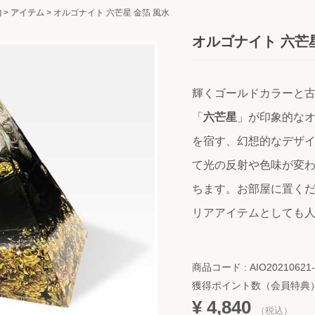
物
>
アイテム
>
オルゴナイト 六芒星 金箔 風水
オルゴナイト 六芒星
輝くゴールドカラーと
「
六芒星
」が印象的な
を宿す、幻想的なデザ
て光の反射や色味が変
ちます。お部屋に置く
リアアイテムとしても
商品コード : AIO20210621-
獲得ポイント数（会員特典
¥ 4,840
（税込）