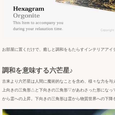
お部屋に置くだけで、癒しと調和をもたらすインテリアアイ
調和を意味する六芒星♪
古来より六芒星は人間に魔術的なことを含め、様々な力を与
上向きの三角形△と下向きの三角形▽があわさった形になっ
から霊への上昇。下向きの三角形は霊から物質世界への下降