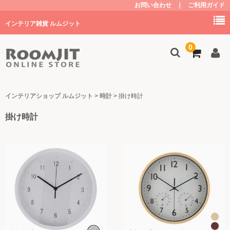
お問い合わせ
｜
ご利用ガイド
インテリア雑貨 ルムジット
0
トップ
インテリアショップ ルムジット
>
時計
>
掛け時計
掛け時計
商品を探す
家具
キッチン
子供部屋・グッズ
照明
植物