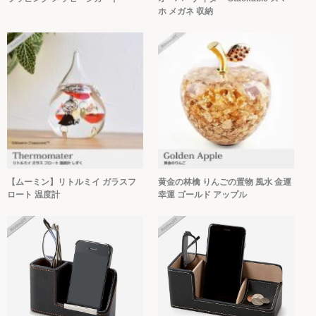
ホ メガネ 収納
【ムーミン】リトルミイ ガラスフ
黄金の林檎 りんごの置物 風水 金運
ロート 温度計
幸運 ゴールド アップル