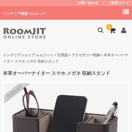
お問い合わせ
｜
ご利用ガイド
インテリア雑貨 ルムジット
0
トップ
インテリアショップ ルムジット
>
日用品
>
アクセサリー収納
>
本革オーバーナ
イター スマホ メガネ 収納スタンド
商品を探す
本革オーバーナイター スマホ メガネ 収納スタンド
家具
キッチン
子供部屋・グッズ
照明
植物