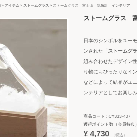
物
>
アイテム
>
ストームグラス
>
ストームグラス 富士山 気象計 インテリア
ストームグラス 
日本のシンボルをユー
ンされた「
ストームグラ
組み合わせたデザイン
り物にもぴったりなイ
などによって結晶がユ
ンテリアとしてお楽し
商品コード : CY333-407
獲得ポイント数（会員特典
¥ 4,730
（税込）