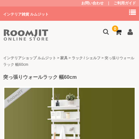
お問い合わせ
｜
ご利用ガイド
インテリア雑貨 ルムジット
0
トップ
インテリアショップ ルムジット
>
家具
>
ラック / シェルフ
>
突っ張りウォール
ラック 幅60cm
商品を探す
突っ張りウォールラック 幅60cm
家具
キッチン
子供部屋・グッズ
照明
植物