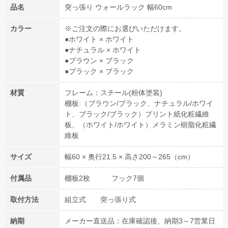
品名
突っ張り ウォールラック 幅60cm
カラー
※ご注文の際にお選びいただけます。
●ホワイト × ホワイト
●ナチュラル × ホワイト
●ブラウン × ブラック
●ブラック × ブラック
材質
フレーム：スチール(粉体塗装)
棚板:（ブラウン/ブラック、ナチュラル/ホワイ
ト、ブラック/ブラック）プリント紙化粧繊維
板、（ホワイト/ホワイト）メラミン樹脂化粧繊
維板
サイズ
幅60 × 奥行21.5 × 高さ200～265（cm）
付属品
棚板2枚 フック7個
取付方法
組立式 突っ張り式
納期
メーカー直送品：在庫確認後、納期3～7営業日