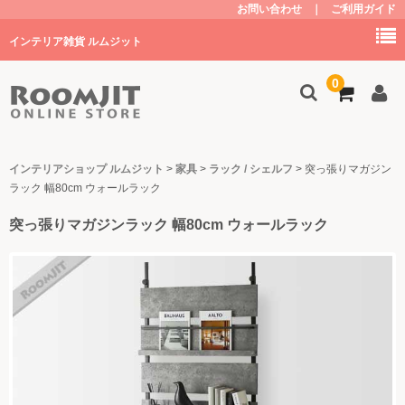
お問い合わせ
｜
ご利用ガイド
インテリア雑貨 ルムジット
0
トップ
インテリアショップ ルムジット
>
家具
>
ラック / シェルフ
>
突っ張りマガジン
ラック 幅80cm ウォールラック
商品を探す
突っ張りマガジンラック 幅80cm ウォールラック
家具
キッチン
子供部屋・グッズ
照明
植物