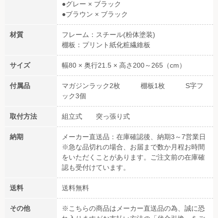
●グレー × ブラック
●ブラウン × ブラック
材質
フレーム：スチール(粉体塗装)
棚板：プリント紙化粧繊維板
サイズ
幅80 × 奥行21.5 × 高さ200～265（cm）
付属品
マガジンラック2枚 棚板1枚 S字フ
ック3個
取付方法
組立式 突っ張り式
納期
メーカー直送品：在庫確認後、納期3～7営業日
※急な品切れの場合、お届まで数か月程お時間
をいただくことがあります。ご注文前の在庫確
認も受付けています。
送料
送料無料
その他
※こちらの商品はメーカー直送品の為、誠に恐