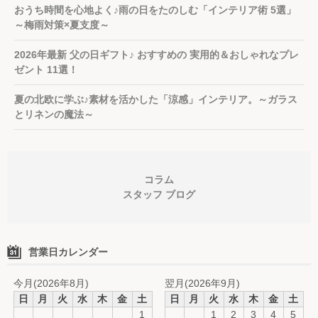
おうち時間を心地よく♪雨の日をたのしむ「インテリア術 5選」
～梅雨対策×夏支度～
2026年最新 父の日ギフト♪ おすすめの 実用的＆おしゃれなプレ
ゼント 11選！
夏の北欧に学ぶ♪素材を活かした「涼感」インテリア。～ガラス
とリネンの魔法～
コラム
スタッフ ブログ
営業日カレンダー
今月(2026年8月)
翌月(2026年9月)
日
月
火
水
木
金
土
日
月
火
水
木
金
土
1
1
2
3
4
5