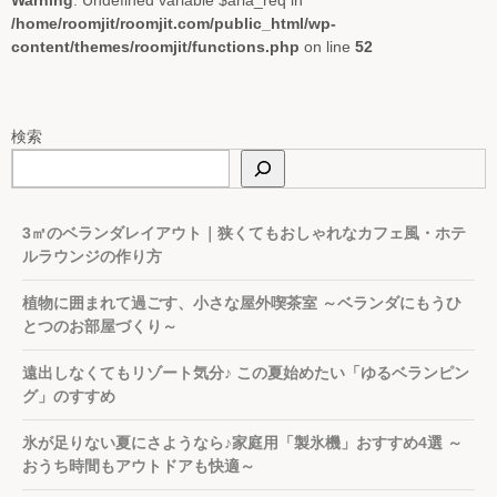
/home/roomjit/roomjit.com/public_html/wp-
content/themes/roomjit/functions.php
on line
52
検索
3㎡のベランダレイアウト｜狭くてもおしゃれなカフェ風・ホテ
ルラウンジの作り方
植物に囲まれて過ごす、小さな屋外喫茶室 ～ベランダにもうひ
とつのお部屋づくり～
遠出しなくてもリゾート気分♪ この夏始めたい「ゆるベランピン
グ」のすすめ
氷が足りない夏にさようなら♪家庭用「製氷機」おすすめ4選 ～
おうち時間もアウトドアも快適～