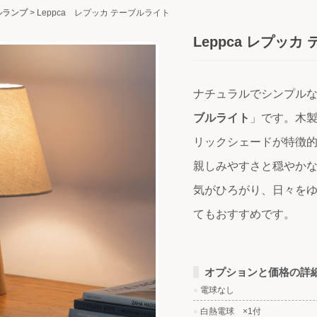
ルランプ
>
Leppca レプッカ テーブルライト
Leppca レプッカ
ナチュラルでシンプル
ブルライト
」です。木
リックシェードが特徴
親しみやすさと穏やか
気がひろがり、日々を
てもおすすめです。
オプションと価格の詳
●
電球なし
●
白熱電球 ×1付