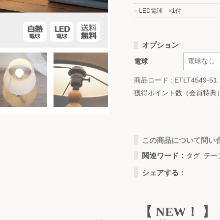
●
LED電球 ×1付
オプション
電球
商品コード : ETLT4549-51
獲得ポイント数（会員特典
この商品について問い
関連ワード：
タグ:
テー
シェアする：
【 NEW！ 】