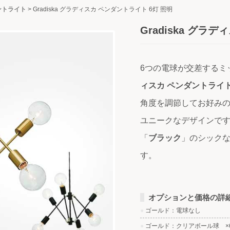
ントライト
>
Gradiska グラディスカ ペンダントライト 6灯 照明
Gradiska グラ
6つの電球が交差するミ
ィスカ ペンダントライ
角度を調節してお好み
ユニークなデザインで
「
ブラック
」のシック
す。
オプションと価格の詳
●
ゴールド：電球なし
●
ゴールド：クリアボール球 ×