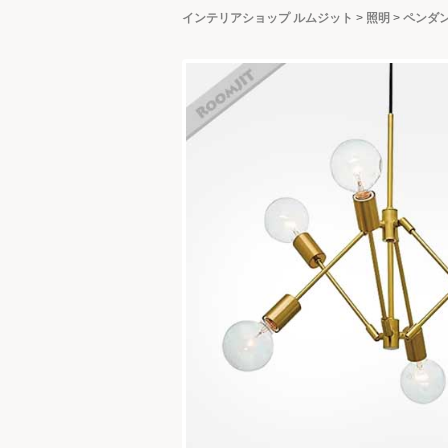
インテリアショップ ルムジット
>
照明
>
ペンダ