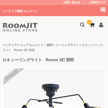
お問い合わせ
｜
ご利用ガイド
インテリア雑貨 ルムジット
0
トップ
インテリアショップ ルムジット
>
照明
>
シーリングライト
>
ロネ シーリング
ライト Ronne 3灯 照明
商品を探す
ロネ シーリングライト Ronne 3灯 照明
家具
キッチン
子供部屋・グッズ
照明
植物