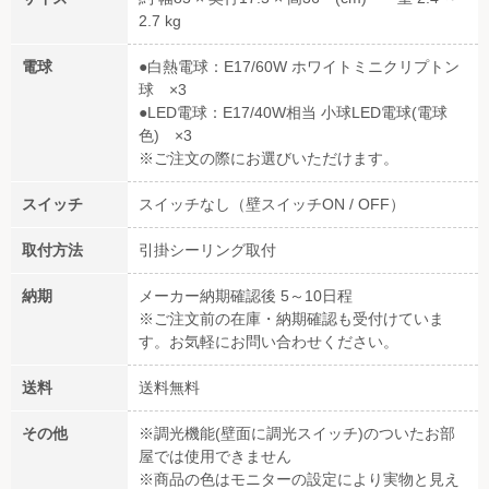
2.7 kg
電球
●白熱電球：E17/60W ホワイトミニクリプトン
球 ×3
●LED電球：E17/40W相当 小球LED電球(電球
色) ×3
※ご注文の際にお選びいただけます。
スイッチ
スイッチなし（壁スイッチON / OFF）
取付方法
引掛シーリング取付
納期
メーカー納期確認後 5～10日程
※ご注文前の在庫・納期確認も受付けていま
す。お気軽にお問い合わせください。
送料
送料無料
その他
※調光機能(壁面に調光スイッチ)のついたお部
屋では使用できません
※商品の色はモニターの設定により実物と見え