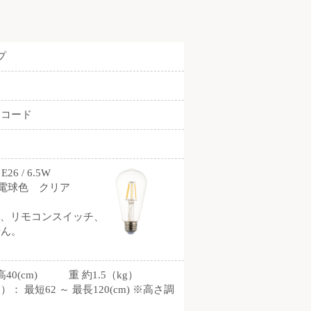
プ
コード
6 / 6.5W
さ）電球色 クリア
ー、リモコンスイッチ、
せん。
 高40(cm) 重 約1.5（kg）
最短62 ～ 最長120(cm) ※高さ調