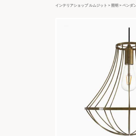
インテリアショップ ルムジット
>
照明
>
ペンダ