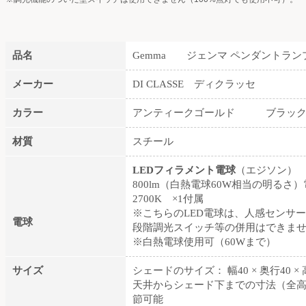
品名
Gemma ジェンマ ペンダントラン
メーカー
DI CLASSE ディクラッセ
カラー
アンティークゴールド ブラック
材質
スチール
LEDフィラメント電球
（エジソン） E2
800lm（白熱電球60W相当の明る
2700K ×1付属
※こちらのLED電球は、人感センサ
電球
段階調光スイッチ等の併用はできま
※白熱電球使用可（60Wまで）
サイズ
シェードのサイズ： 幅40 × 奥行40 ×
天井からシェード下までの寸法（全高）： 
節可能