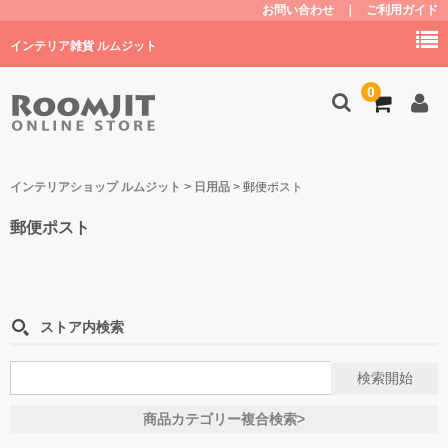
お問い合わせ
｜
ご利用ガイド
インテリア雑貨 ルムジット
0
トップ
インテリアショップ ルムジット
>
日用品
>
郵便ポスト
郵便ポスト
商品を探す
家具
キッチン
ストア内検索
子供部屋・グッズ
照明
商品カテゴリー複合検索>
植物